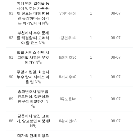
여러 명의 일정을 동
시에 맞추는 가족·단
93
체 진료는 대형 병원
v이다은pl
1
08-07
만 유리하다는 생각
은 착각입니다
N
부천에서 누수 문제
92
를 해결할 때 고려해
t강건우c4
1
08-07
야 할 요소
N
법률 서비스 선택 시
91
고려할 사항은 무엇
b최지호3c
1
08-07
인가?
N
주말과 평일, 화성시
90
누수 탐지 서비스 이
8서시우x0
1
08-07
용 팁
N
송파변호사 법무법
인로앤심, 접근성과
89
l류도윤tw
1
08-07
전문성 비교하기
N
달동에서 술집 고르
88
기, 알고보면 이렇게!
6황지민o8
1
08-07
N
대가족 단체 여행으