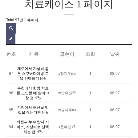
치료케이스 1 페이지
Total 97건
1 페이지
번호
제목
글쓴이
조회
날짜
제주에서 가성비 좋
97
은 스쿠버다이빙 교
x황지우ms
1
08-07
육 선택하기
N
부천에서 한방 치료
96
를 고민할 때 알아야
w송유진39
1
08-07
할 점
N
기장에서 해산물 맛
95
w권시우ax
1
08-07
집을 찾는다면
N
의정부 누수 탐지 서
94
비스, 가성비로 선택
r윤예진x7
1
08-07
하는 법
N