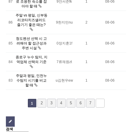
87
로 조용한 숙소를 잡
9안서준fk
1
08-06
아야 할 때
주말 vs 평일, 신부동
리코타치즈샐러드
86
9한지민nu
2
08-06
즐기기 좋은 때는?
청도펜션 선택 시 고
85
려해야 할 접근성과
0장지훈1f
1
08-06
주변 시설
종로구 누수 탐지, 지
84
역업체 선택의 기준
7류채원zt
1
08-06
주말과 평일, 인천누
83
수탐지 시기를 비교
u김현우ew
1
08-06
할 때
2
3
4
5
6
7
1
검색